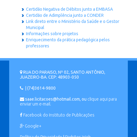
Certidão Negativa de Débitos junto a EMBASA
Certidão de Adimplência junto a CONDER
Link direto entre o Ministério da Saúde e o Gestor
Municipal
Informações sobre projetos
Enriquecimento da prática pedagógica pelos
professores
RUA DO PARAISO, Nº 02, SANTO ANTÔNIO,
JUAZEIRO-BA. CEP: 48903-050
| (74)3614-9800
saae.licitacoes@hotmail.com, ou
clique aqui para
enviar um e-mail.
Facebook do Instituto de Publicações
Google+